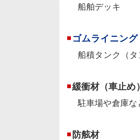
船舶デッキ
ゴムライニング
船積タンク（タ
緩衝材（車止め
駐車場や倉庫な
防舷材