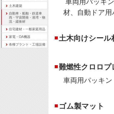
車両用パッキン
土木建築
材、自動ドア用
自動車・船舶・鉄道車
両・宇宙開発・港湾・物
流・緩衝材
住宅建材・一般家庭用品
土木向けシール
家電・OA機器
各種プラント・工場設備
難燃性クロロプ
車両用パッキン
ゴム製マット