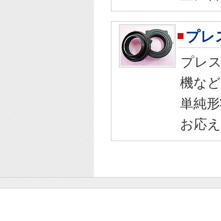
プレ
プレ
機など
単純形
お応