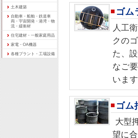
土木建築
ゴム
自動車・船舶・鉄道車
両・宇宙開発・港湾・物
人工
流・緩衝材
住宅建材・一般家庭用品
クのゴ
家電・OA機器
た、設
各種プラント・工場設備
なご
いま
ゴム
大型押
望に合