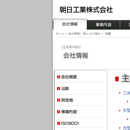
ホーム
>
会社情報
>
私たちの強み
>
設備
三
大
大