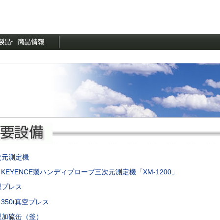
次元測定機
KEYENCE製ハンディプローブ三次元測定機「XM-1200」
型プレス
350t真空プレス
型加硫缶（釜）