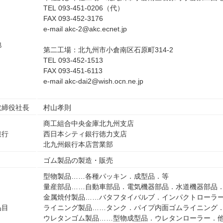
TEL 093-451-0206（代）
FAX 093-452-3176
e-mail
akc-2@akc.ecnet.jp
地
第二工場：北九州市小倉南区石原町314-2
TEL 093-452-1513
FAX 093-451-6113
e-mail
akc-dai2@wish.ocn.ne.jp
取締役社長
村山孝則
商工組合中央金庫北九州支店
銀行
西日本シティ銀行徳力支店
北九州銀行本店営業部
ゴム製品の製造・販売
型物製品……各種パッキン．成型品．等
量産部品……自動車部品．電気機器部品．水道機器部品
金属焼付製品……バタフタイバルブ．インパクトローラ
品目
ライニング製品……タンク．パイプ内面ゴムライニング
ウレタンゴム製品……型物成型品．ウレタンローラー．