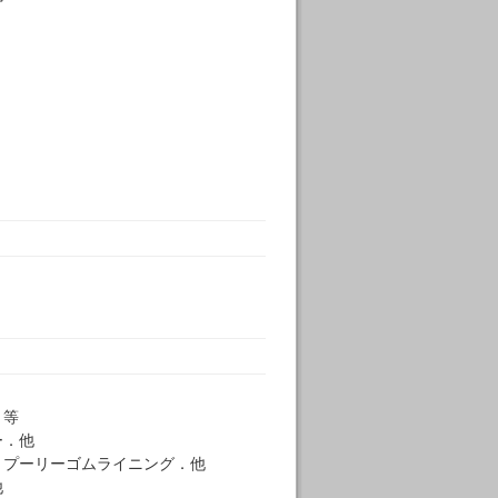
．等
ー．他
．プーリーゴムライニング．他
他